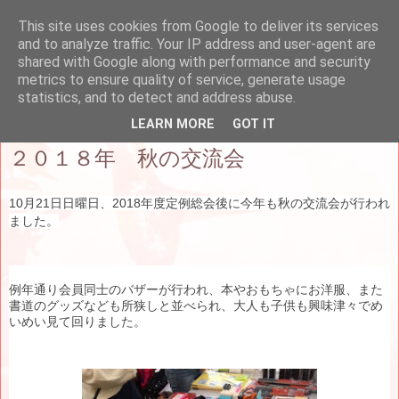
This site uses cookies from Google to deliver its services
and to analyze traffic. Your IP address and user-agent are
パリ南日仏協会（AFJPS）
shared with Google along with performance and security
metrics to ensure quality of service, generate usage
statistics, and to detect and address abuse.
2018年11月12日月曜日
LEARN MORE
GOT IT
２０１８年 秋の交流会
10月21日日曜日、2018年度定例総会後に今年も秋の交流会が行われ
ました。
例年通り会員同士のバザーが行われ、本やおもちゃにお洋服、また
書道のグッズなども所狭しと並べられ、大人も子供も興味津々でめ
いめい見て回りました。