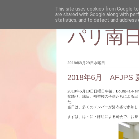
This site uses cookies from Google to 
are shared with Google along with per
statistics, and to detect and address 
パリ南日
2018年8月29日水曜日
2018年6月 AFJPS
2018
年
6
月
10
日日曜日午後、
Bourg-la-Rei
盆踊り、縁日、補習校の子供たちによる出
た。
当日は、多くのメンバーが浴衣姿で参加し
まずは、は・に・ほ組による司会で、お