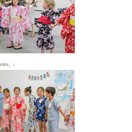
100%
』！