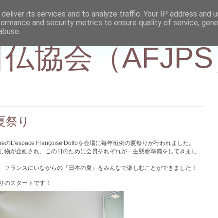
deliver its services and to analyze traffic. Your IP address and 
formance and security metrics to ensure quality of service, gen
abuse.
仏協会（AFJPS
 夏祭り
ne
の
L'espace Françoise Dolto
を会場に毎年恒例の夏祭りが行われました。
し物が企画され、この日のために会員それぞれが一生懸命準備をしてきまし
、フランスにいながらの『日本の夏』をみんなで楽しむことができました！
祭りのスタートです！