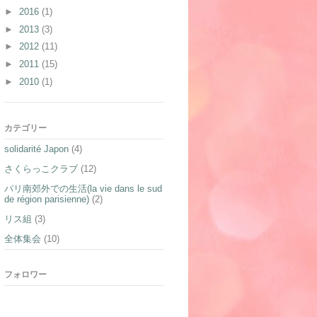
►
2016
(1)
►
2013
(3)
►
2012
(11)
►
2011
(15)
►
2010
(1)
カテゴリー
solidarité Japon
(4)
さくらっこクラブ
(12)
パリ南郊外での生活(la vie dans le sud
de région parisienne)
(2)
リス組
(3)
全体集会
(10)
フォロワー