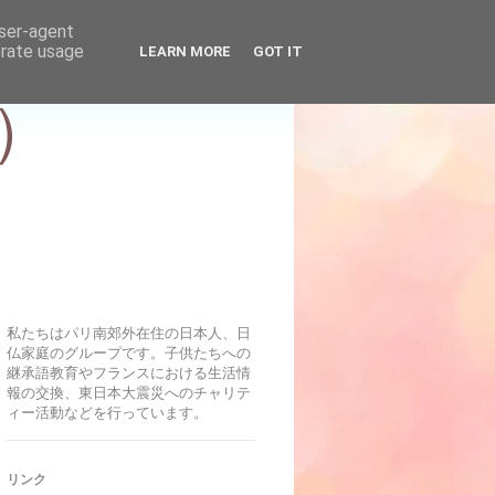
user-agent
erate usage
LEARN MORE
GOT IT
）
私たちはパリ南郊外在住の日本人、日
仏家庭のグループです。子供たちへの
継承語教育やフランスにおける生活情
報の交換、東日本大震災へのチャリテ
ィー活動などを行っています。
リンク