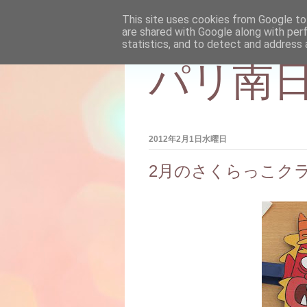
This site uses cookies from Google to 
are shared with Google along with per
statistics, and to detect and address 
パリ南日
2012年2月1日水曜日
2月のさくらっこク