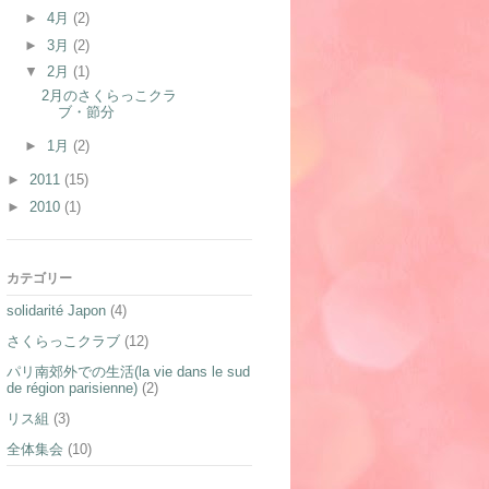
►
4月
(2)
►
3月
(2)
▼
2月
(1)
2月のさくらっこクラ
ブ・節分
►
1月
(2)
►
2011
(15)
►
2010
(1)
カテゴリー
solidarité Japon
(4)
さくらっこクラブ
(12)
パリ南郊外での生活(la vie dans le sud
de région parisienne)
(2)
リス組
(3)
全体集会
(10)