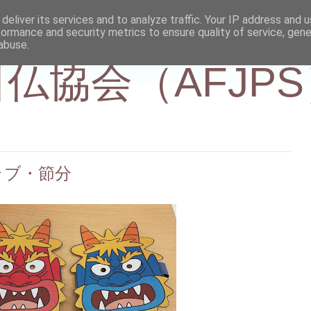
deliver its services and to analyze traffic. Your IP address and 
formance and security metrics to ensure quality of service, gen
abuse.
仏協会（AFJPS
ラブ・節分